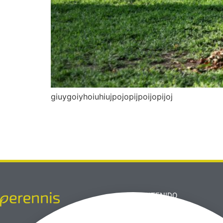
giuygoiyhoiuhiujpojopijpoijopijoj
CONTENIDO
Inicio